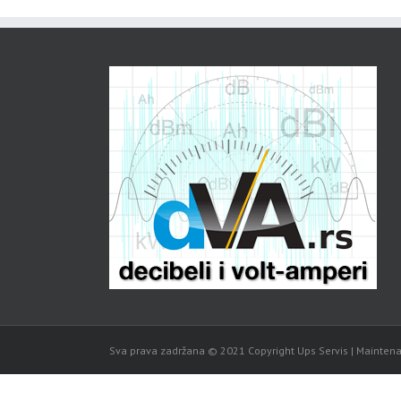
Sva prava zadržana © 2021 Copyright Ups Servis | Mainten