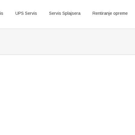
is
UPS Servis
Servis Splajsera
Rentiranje opreme